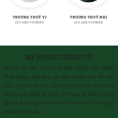
TRƯƠNG THUÝ VI
TRƯƠNG THUÝ NHI
CEO AND FOUNDER
CEO AND FOUNDER
DỰ ÁN CỦA CHÚNG TÔI
Chúng tôi cam kết mang đến những sản phẩm
chất lượng, đáp ứng các tiêu chuẩn cao về kiến
trúc, vị trí và tiện ích. Chúng tôi luôn nỗ lực tạo ra
những giải pháp tài chính linh hoạt để khách hàng
có thể thực hiện ước mơ sở hữu một tổ ấm hoặc
đầu tư lợi nhuận.