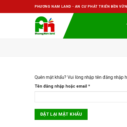
Skip
PHƯƠNG NAM LAND - AN CƯ PHÁT TRIỂN BỀN VỮ
to
content
Quên mật khẩu? Vui lòng nhập tên đăng nhập ho
Bắt
Tên đăng nhập hoặc email
*
buộc
ĐẶT LẠI MẬT KHẨU