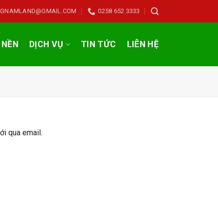
NGNAMLAND@GMAIL.COM
0258 652 3333
 NỀN
DỊCH VỤ
TIN TỨC
LIÊN HỆ
ới qua email.