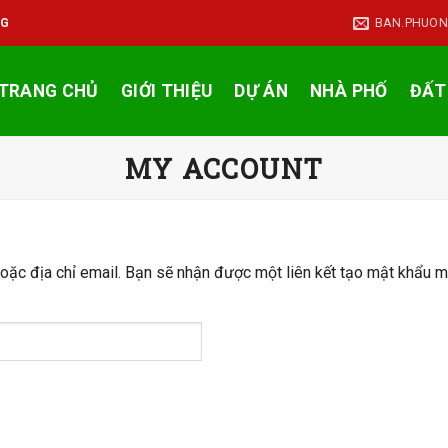
BAN.PHUO
NG
TRANG CHỦ
GIỚI THIỆU
DỰ ÁN
NHÀ PHỐ
ĐẤT
MY ACCOUNT
ặc địa chỉ email. Bạn sẽ nhận được một liên kết tạo mật khẩu m